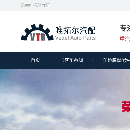
济南唯拓尔汽配
专
重汽
首页
卡客车泵阀
车桥底盘配