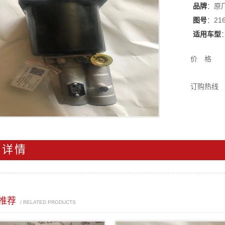
品牌
：原
图号
：216
适用车型
价 格
订购热线
品详情
推荐
/ RELATED PRODUCTS