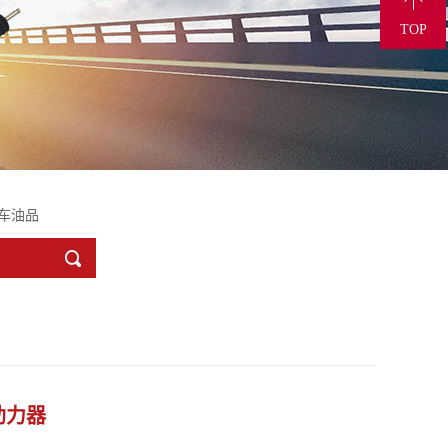
85768
TOP
车油品
助力器