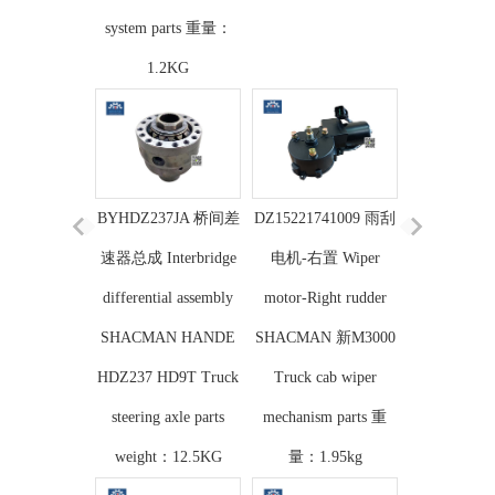
system parts 重量：
1.2KG
BYHDZ237JA 桥间差
DZ15221741009 雨刮
速器总成 Interbridge
电机-右置 Wiper
differential assembly
motor-Right rudder
SHACMAN HANDE
SHACMAN 新M3000
HDZ237 HD9T Truck
Truck cab wiper
steering axle parts
mechanism parts 重
weight：12.5KG
量：1.95kg