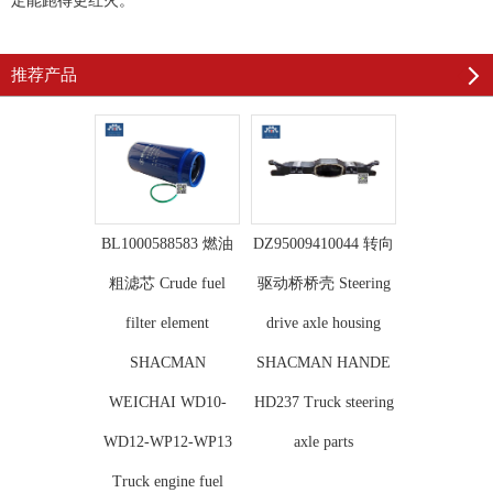
定能跑得更红火。
推荐产品
BL1000588583 燃油
DZ95009410044 转向
粗滤芯 Crude fuel
驱动桥桥壳 Steering
filter element
drive axle housing
SHACMAN
SHACMAN HANDE
WEICHAI WD10-
HD237 Truck steering
WD12-WP12-WP13
axle parts
Truck engine fuel