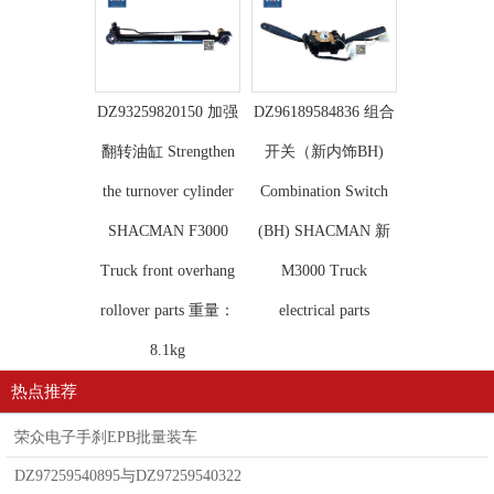
DZ93259820150 加强
DZ96189584836 组合
翻转油缸 Strengthen
开关（新内饰BH)
the turnover cylinder
Combination Switch
SHACMAN F3000
(BH) SHACMAN 新
Truck front overhang
M3000 Truck
rollover parts 重量：
electrical parts
8.1kg
热点推荐
荣众电子手刹EPB批量装车
DZ97259540895与DZ97259540322