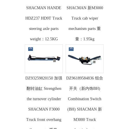
SHACMAN HANDE
SHACMAN 新M3000
HDZ237 HD9T Truck
Truck cab wiper
steering axle parts
mechanism parts 重
weight：12.5KG
量：1.95kg
DZ93259820150 加强
DZ96189584836 组合
翻转油缸 Strengthen
开关（新内饰BH)
the turnover cylinder
Combination Switch
SHACMAN F3000
(BH) SHACMAN 新
Truck front overhang
M3000 Truck