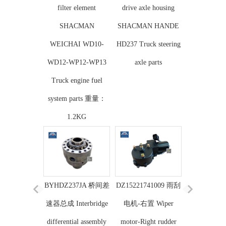
filter element
drive axle housing
SHACMAN
SHACMAN HANDE
WEICHAI WD10-
HD237 Truck steering
WD12-WP12-WP13
axle parts
Truck engine fuel
system parts 重量：
1.2KG
BYHDZ237JA 桥间差
DZ15221741009 雨刮
速器总成 Interbridge
电机-右置 Wiper
differential assembly
motor-Right rudder