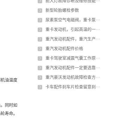
前大灯故障诊断及维修技能···
新型轮胎螺栓参数
尿素泵空气电磁阀，重卡泵···
重卡发动机，引起高温的一···
重汽发动机配件，重汽生产···
重汽发动机配件价格
重卡驾驶室减震气囊工作原···
重汽发动机配件一定要选靠···
重汽豪沃发动机故障检查方···
到机油温度
卡车配件刹车片检查留意刹···
损。同时如
涡轮寿命。