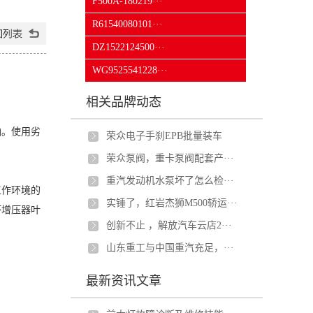
F500A-180219···
R61540080101···
DZ1522124500···
WG9525541228···
相关品牌动态
油。使用劣
荣众电子手刹EPB批量装车
荣众泵阀，重卡泵阀配套产···
重汽发动机水泵坏了怎么检···
工作环境的
实锤了，红岩杰狮M500轿运···
坏增压器叶
创新不止 ，解放汽车云店2···
山东重工与中国重汽充足，···
最新资讯文章