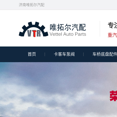
济南唯拓尔汽配
专
重汽
首页
卡客车泵阀
车桥底盘配